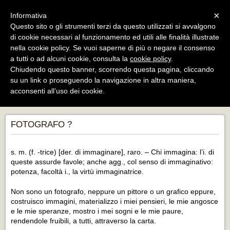
Menu
×
Informativa
Questo sito o gli strumenti terzi da questo utilizzati si avvalgono
di cookie necessari al funzionamento ed utili alle finalità illustrate
BLVE Project Srls
nella cookie policy. Se vuoi saperne di più o negare il consenso
HUB di servizi: arte, fotografia, stampa,
formazione, esposizione, eventi e sale posa
a tutti o ad alcuni cookie, consulta la
cookie policy
.
Chiudendo questo banner, scorrendo questa pagina, cliccando
su un link o proseguendo la navigazione in altra maniera,
acconsenti all’uso dei cookie.
ALESSIO BUONAZIA IMMAGINATÓRE
FOTOGRAFO ?
s. m. (f. -trice) [der. di immaginare], raro. – Chi immagina: l’i. di
queste assurde favole; anche agg., col senso di immaginativo:
potenza, facoltà i., la virtù immaginatrice.
Non sono un fotografo, neppure un pittore o un grafico eppure,
costruisco immagini, materializzo i miei pensieri, le mie angosce
e le mie speranze, mostro i mei sogni e le mie paure,
rendendole fruibili, a tutti, attraverso la carta.