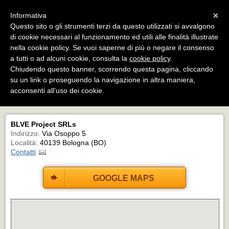
Menu
×
Informativa
Questo sito o gli strumenti terzi da questo utilizzati si avvalgono
di cookie necessari al funzionamento ed utili alle finalità illustrate
BLVE Project Srls
nella cookie policy. Se vuoi saperne di più o negare il consenso
HUB di servizi: arte, fotografia, stampa,
formazione, esposizione, eventi e sale posa
a tutti o ad alcuni cookie, consulta la
cookie policy
.
Chiudendo questo banner, scorrendo questa pagina, cliccando
su un link o proseguendo la navigazione in altra maniera,
acconsenti all’uso dei cookie.
DOVE SIAMO
BLVE Project SRLs
Indirizzo:
Via Osoppo 5
Località:
40139 Bologna (BO)
Contatti
GOOGLE MAPS